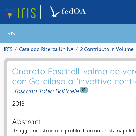
IRIS
IRIS
Catalogo Ricerca UniNA
2 Contributo in Volume
Onorato Fascitelli «alma de ver
con Garcilaso all’invettiva contr
Toscano Tobia Raffaele
2018
Abstract
Il saggio ricostruisce il profilo di un umanista napole