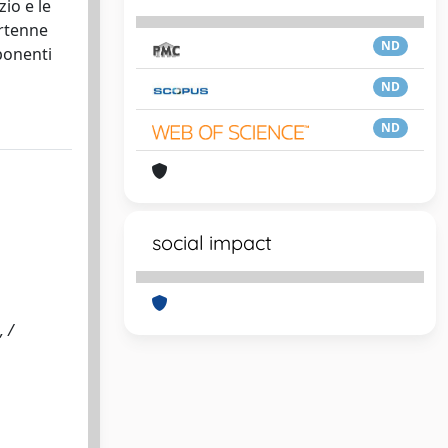
zio e le
artenne
ND
ponenti
ND
ND
social impact
, /