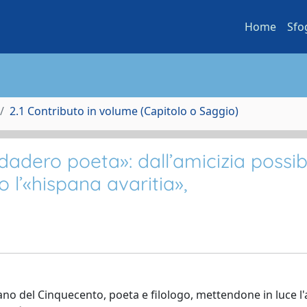
Home
Sfo
2.1 Contributo in volume (Capitolo o Saggio)
dadero poeta»: dall’amicizia possib
o l’«hispana avaritia»,
tano del Cinquecento, poeta e filologo, mettendone in luce l'a