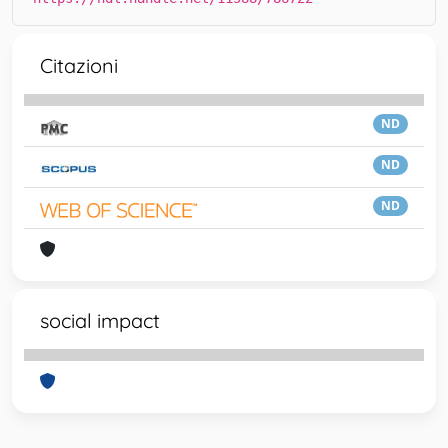
Citazioni
ND
ND
ND
social impact