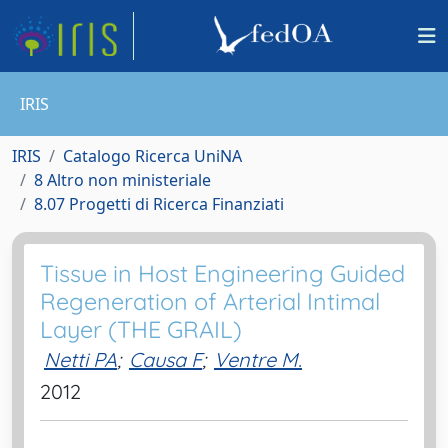
IRIS
IRIS
Catalogo Ricerca UniNA
8 Altro non ministeriale
8.07 Progetti di Ricerca Finanziati
Tissue in Host Engineering Guided
Regeneration of Arterial Intimal
Layer (THE GRAIL)
Netti PA
;
Causa F
;
Ventre M.
2012