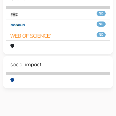
ND
ND
ND
social impact
Powered by
IRIS
-
about IRIS
-