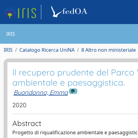
IRIS
IRIS
Catalogo Ricerca UniNA
8 Altro non ministeriale
Il recupero prudente del Parco V
ambientale e paesaggistica.
Buondonno, Emma
2020
Abstract
Progetto di riqualificazione ambientale e paesaggistica 