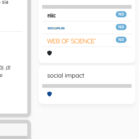
 sia
ND
ND
ND
. (Il
social impact
co