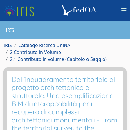
IRIS
IRIS
Catalogo Ricerca UniNA
2 Contributo in Volume
2.1 Contributo in volume (Capitolo o Saggio)
Dall’inquadramento territoriale al
progetto architettonico e
strutturale. Una esemplificazione
BIM di interopeabilità per il
recupero di complessi
architettonici monumentali - From
the territorial survey to the