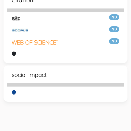
Citazioni
ND
ND
ND
social impact
Powered by
IRIS
-
about IRIS
-