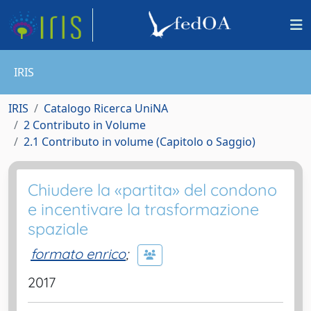
IRIS
IRIS
Catalogo Ricerca UniNA
2 Contributo in Volume
2.1 Contributo in volume (Capitolo o Saggio)
Chiudere la «partita» del condono
e incentivare la trasformazione
spaziale
formato enrico
;
2017