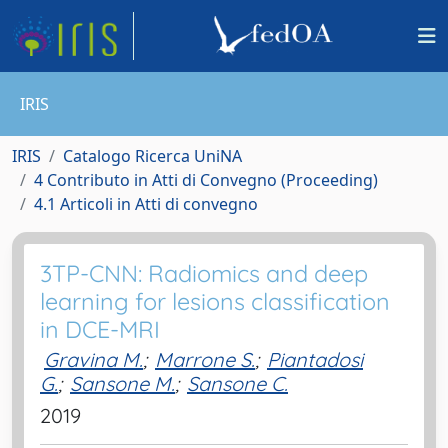
IRIS
IRIS
Catalogo Ricerca UniNA
4 Contributo in Atti di Convegno (Proceeding)
4.1 Articoli in Atti di convegno
3TP-CNN: Radiomics and deep
learning for lesions classification
in DCE-MRI
Gravina M.
;
Marrone S.
;
Piantadosi
G.
;
Sansone M.
;
Sansone C.
2019