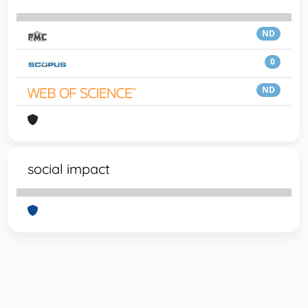
ND
0
ND
social impact
Powered by
IRIS
-
about IRIS
-