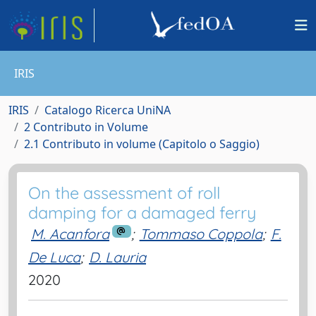
IRIS
IRIS
Catalogo Ricerca UniNA
2 Contributo in Volume
2.1 Contributo in volume (Capitolo o Saggio)
On the assessment of roll
damping for a damaged ferry
M. Acanfora
;
Tommaso Coppola
;
F.
De Luca
;
D. Lauria
2020