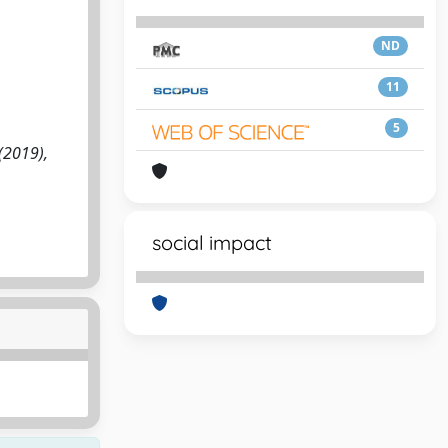
ND
11
5
(2019),
social impact