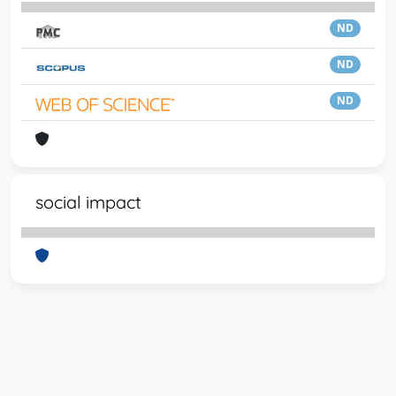
ND
ND
ND
social impact
Powered by
IRIS
-
about IRIS
-
Utilizzo dei cookie
-
Privacy
Copyright © 2026