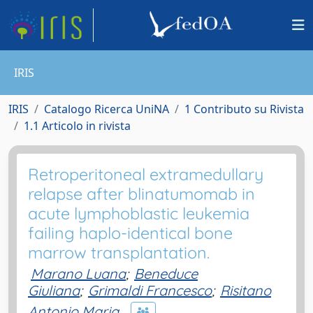
IRIS
IRIS
Catalogo Ricerca UniNA
1 Contributo su Rivista
1.1 Articolo in rivista
Retroperitoneal extramedullary
relapse after blinatumomab in
acute lymphoblastic leukemia
failing haplo-identical bone
marrow transplantation.
Marano Luana
;
Beneduce
Giuliana
;
Grimaldi Francesco
;
Risitano
Antonio Maria.