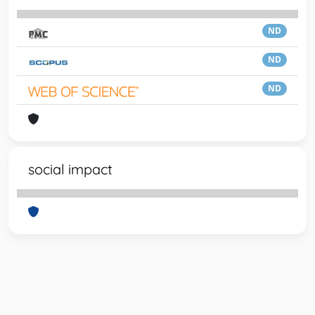
ND
ND
ND
social impact
Powered by
IRIS
-
about IRIS
-