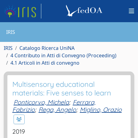
IRIS
IRIS
Catalogo Ricerca UniNA
4 Contributo in Atti di Convegno (Proceeding)
4.1 Articoli in Atti di convegno
Multisensory educational
materials: Five senses to learn
Ponticorvo, Michela
;
Ferrara,
Fabrizio
;
Rega, Angelo
;
Miglino, Orazio
2019