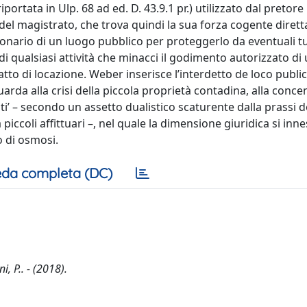
portata in Ulp. 68 ad ed. D. 43.9.1 pr.) utilizzato dal pretore
ne del magistrato, che trova quindi la sua forza cogente dire
ionario di un luogo pubblico per proteggerlo da eventuali t
 di qualsiasi attività che minacci il godimento autorizzato di
atto di locazione. Weber inserisce l’interdetto de loco publi
rda alla crisi della piccola proprietà contadina, alla conc
isti’ – secondo un assetto dualistico scaturente dalla prassi d
piccoli affittuari –, nel quale la dimensione giuridica si inne
 di osmosi.
da completa (DC)
, P.. - (2018).