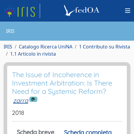
IRIS
IRIS
Catalogo Ricerca UniNA
1 Contributo su Rivista
1.1 Articolo in rivista
The Issue of Incoherence in
Investment Arbitration: Is There
Need for a Systemic Reform?
zarra
2018
Scheda breve
Scheda completa