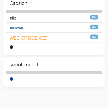
Citazioni
ND
ND
ND
social impact