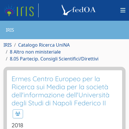
IRIS
IRIS
Catalogo Ricerca UniNA
8 Altro non ministeriale
8.05 Partecip. Consigli Scientifici/Direttivi
Ermes Centro Europeo per la
Ricerca sui Media per la società
dell'informazione dell'Università
degli Studi di Napoli Federico II
2018