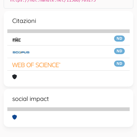
https://hdl.handle.net/11588/709275
Citazioni
ND
ND
ND
social impact