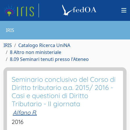
IRIS
IRIS
Catalogo Ricerca UniNA
8 Altro non ministeriale
8.09 Seminari tenuti presso l'Ateneo
Seminario conclusivo del Corso di
Diritto tributario a.a. 2015/ 2016 -
Casi e questioni di Diritto
Tributario - II giornata
Alfano R.
2016