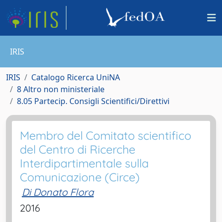
IRIS
IRIS
Catalogo Ricerca UniNA
8 Altro non ministeriale
8.05 Partecip. Consigli Scientifici/Direttivi
Membro del Comitato scientifico
del Centro di Ricerche
Interdipartimentale sulla
Comunicazione (Circe)
Di Donato Flora
2016