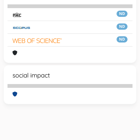
ND
ND
ND
social impact
Powered by
IRIS
-
about IRIS
-