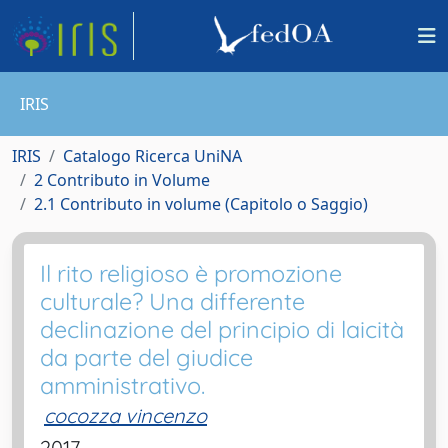
IRIS
IRIS
Catalogo Ricerca UniNA
2 Contributo in Volume
2.1 Contributo in volume (Capitolo o Saggio)
Il rito religioso è promozione
culturale? Una differente
declinazione del principio di laicità
da parte del giudice
amministrativo.
cocozza vincenzo
2017