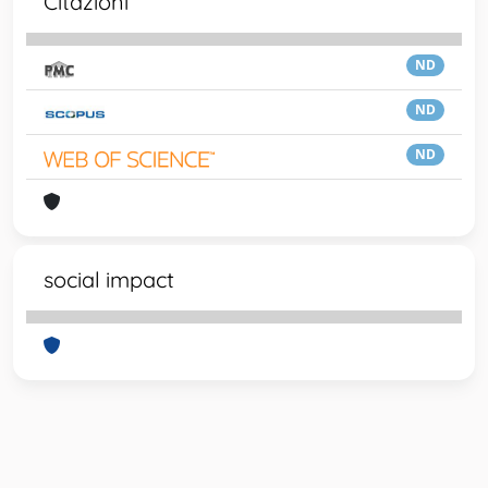
Citazioni
ND
ND
ND
social impact
Powered by
IRIS
-
about IRIS
-