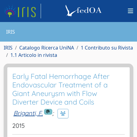
IRIS
IRIS
Catalogo Ricerca UniNA
1 Contributo su Rivista
1.1 Articolo in rivista
Early Fatal Hemorrhage After
Endovascular Treatment of a
Giant Aneurysm with Flow
Diverter Device and Coils
Briganti, F.
;
2015