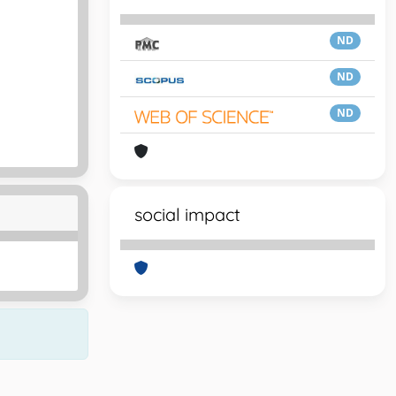
ND
ND
ND
social impact