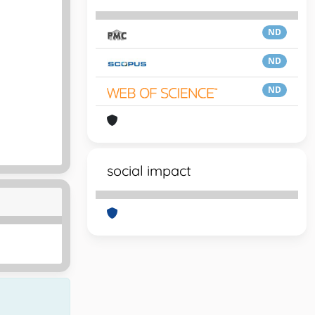
ND
ND
ND
social impact