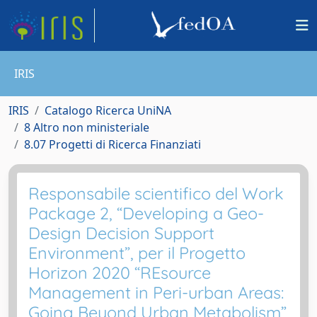
IRIS
IRIS
Catalogo Ricerca UniNA
8 Altro non ministeriale
8.07 Progetti di Ricerca Finanziati
Responsabile scientifico del Work
Package 2, “Developing a Geo-
Design Decision Support
Environment”, per il Progetto
Horizon 2020 “REsource
Management in Peri-urban Areas:
Going Beyond Urban Metabolism”