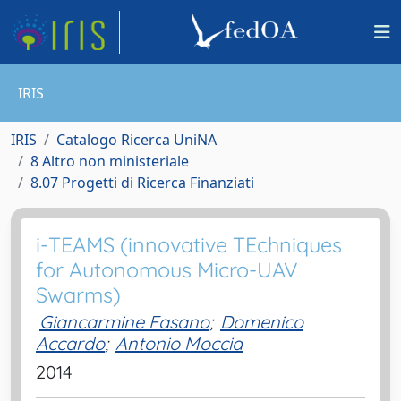
IRIS
IRIS
Catalogo Ricerca UniNA
8 Altro non ministeriale
8.07 Progetti di Ricerca Finanziati
i-TEAMS (innovative TEchniques
for Autonomous Micro-UAV
Swarms)
Giancarmine Fasano
;
Domenico
Accardo
;
Antonio Moccia
2014