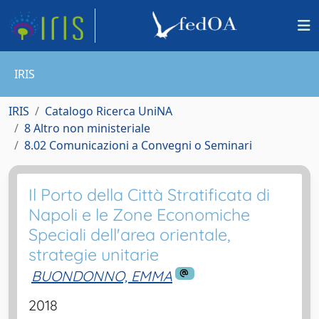
IRIS
IRIS
Catalogo Ricerca UniNA
8 Altro non ministeriale
8.02 Comunicazioni a Convegni o Seminari
Il Porto della Città Stratificata di
Napoli e le Zone Economiche
Speciali dell'area orientale,
strategie unitarie
BUONDONNO, EMMA
2018