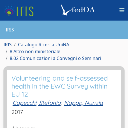
IRIS
IRIS
Catalogo Ricerca UniNA
8 Altro non ministeriale
8.02 Comunicazioni a Convegni o Seminari
Volunteering and self-assessed
health in the EWC Survey within
EU 12
Capecchi, Stefania
;
Nappo, Nunzia
2017