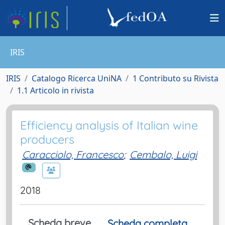
IRIS
IRIS
Catalogo Ricerca UniNA
1 Contributo su Rivista
1.1 Articolo in rivista
Efficiency analysis of Italian wine
producers
Caracciolo, Francesco
;
Cembalo, Luigi
2018
Scheda breve
Scheda completa