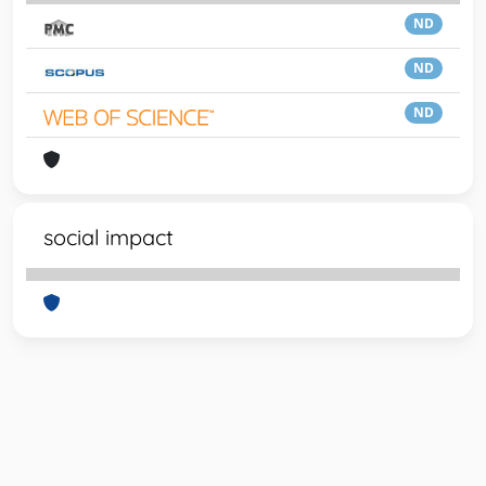
ND
ND
ND
social impact
Powered by
IRIS
-
about IRIS
-
Utilizzo dei cookie
-
Privacy
Copyright © 2026