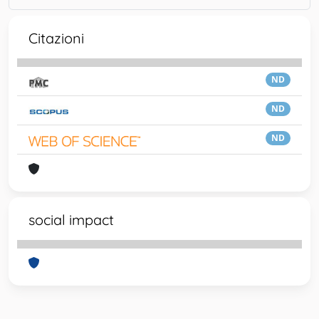
Citazioni
ND
ND
ND
social impact