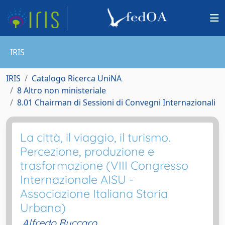
IRIS
IRIS
Catalogo Ricerca UniNA
8 Altro non ministeriale
8.01 Chairman di Sessioni di Convegni Internazionali
La città, il viaggio, il turismo.
Percezione, produzione e
trasformazione (VIII Congresso
Internazionale AISU -
Associazione Italiana Storia
Urbana)
Alfredo Buccaro