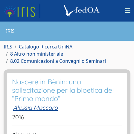
IRIS
IRIS
Catalogo Ricerca UniNA
8 Altro non ministeriale
8.02 Comunicazioni a Convegni o Seminari
Nascere in Bènin: una
sollecitazione per la bioetica del
“Primo mondo”.
Alessia Maccaro
2016