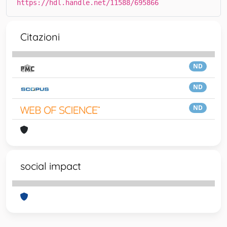
https://hdl.handle.net/11588/695866
Citazioni
ND
ND
ND
social impact