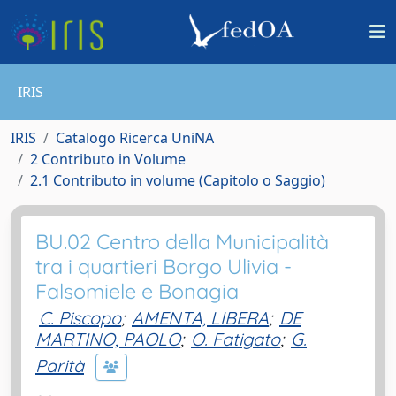
IRIS
IRIS
Catalogo Ricerca UniNA
2 Contributo in Volume
2.1 Contributo in volume (Capitolo o Saggio)
BU.02 Centro della Municipalità
tra i quartieri Borgo Ulivia -
Falsomiele e Bonagia
C. Piscopo
;
AMENTA, LIBERA
;
DE
MARTINO, PAOLO
;
O. Fatigato
;
G.
Parità