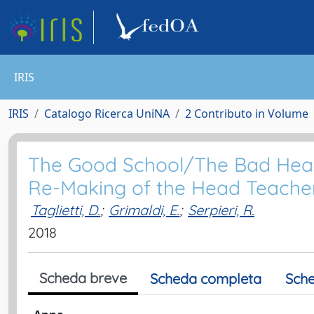
IRIS
IRIS
Catalogo Ricerca UniNA
2 Contributo in Volume
The Good School/The Bad Head
Re-Making of the Head Teache
Taglietti, D.
;
Grimaldi, E.
;
Serpieri, R.
2018
Scheda breve
Scheda completa
Sche