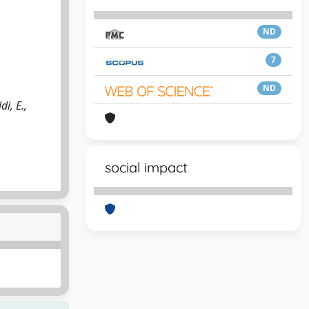
ND
7
ND
i, E.,
social impact