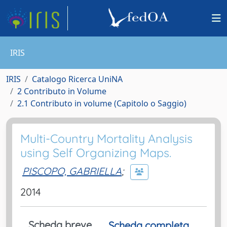
IRIS
IRIS
Catalogo Ricerca UniNA
2 Contributo in Volume
2.1 Contributo in volume (Capitolo o Saggio)
Multi-Country Mortality Analysis
using Self Organizing Maps.
PISCOPO, GABRIELLA
;
2014
Scheda breve
Scheda completa