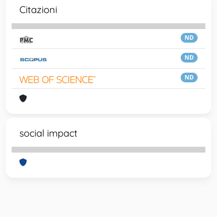
Citazioni
ND
ND
ND
social impact