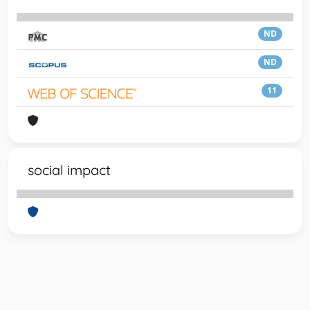
ND
ND
11
social impact
Powered by
IRIS
-
about IRIS
-