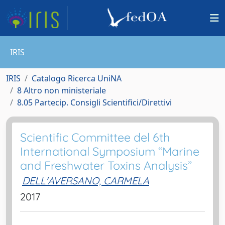
IRIS
IRIS
Catalogo Ricerca UniNA
8 Altro non ministeriale
8.05 Partecip. Consigli Scientifici/Direttivi
Scientific Committee del 6th
International Symposium “Marine
and Freshwater Toxins Analysis”
DELL'AVERSANO, CARMELA
2017