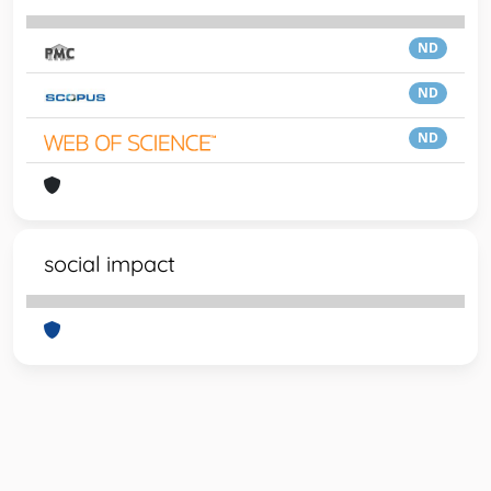
ND
ND
ND
social impact
Powered by
IRIS
-
about IRIS
-