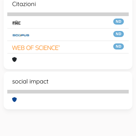
Citazioni
ND
ND
ND
social impact