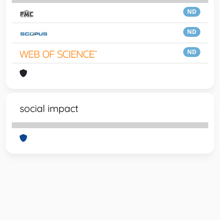
ND
ND
ND
social impact
Powered by
IRIS
-
about IRIS
-
Utilizzo dei cookie
-
Privacy
Copyright © 2026