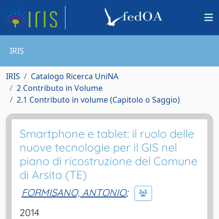
IRIS
IRIS
Catalogo Ricerca UniNA
2 Contributo in Volume
2.1 Contributo in volume (Capitolo o Saggio)
Smartphone e tablet: il ruolo delle
nuove tecnologie per il GIS nel
piano di ricostruzione del Comune
di Arsita (TE)
FORMISANO, ANTONIO
;
2014