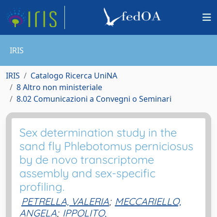
IRIS
IRIS
Catalogo Ricerca UniNA
8 Altro non ministeriale
8.02 Comunicazioni a Convegni o Seminari
Sex determination study in the
sand fly Phlebotomus perniciosus
by de novo transcriptome
assembly and sex-specific
profiling.
PETRELLA, VALERIA
;
MECCARIELLO,
ANGELA
;
IPPOLITO,