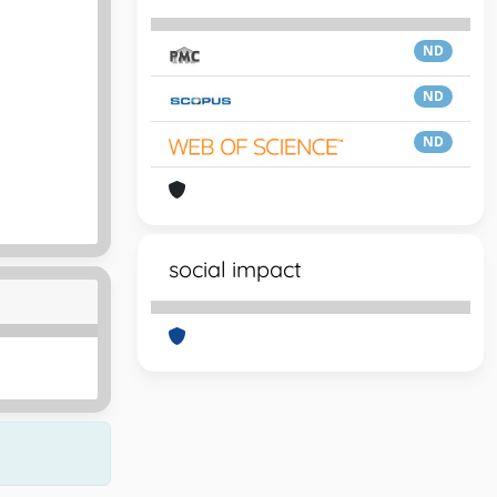
ND
ND
ND
social impact