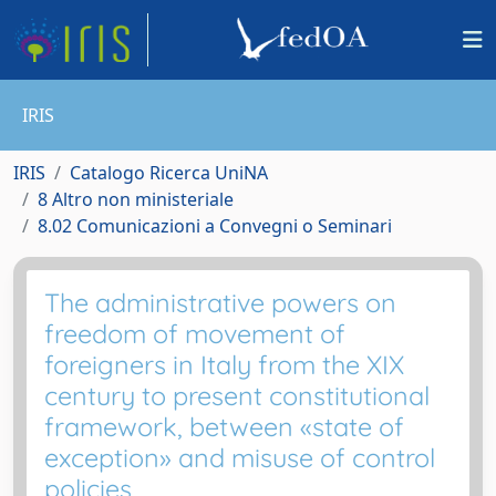
IRIS
IRIS
Catalogo Ricerca UniNA
8 Altro non ministeriale
8.02 Comunicazioni a Convegni o Seminari
The administrative powers on
freedom of movement of
foreigners in Italy from the XIX
century to present constitutional
framework, between «state of
exception» and misuse of control
policies