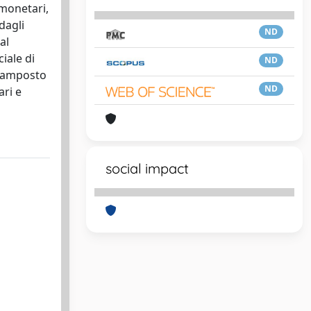
 monetari,
dagli
ND
al
iale di
ND
’avamposto
ND
ari e
social impact