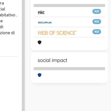
ora
ial
ND
bitativo .
ne
ND
di
ND
zione di
social impact