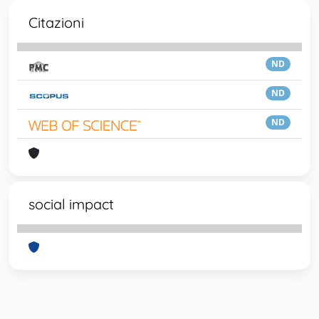
Citazioni
ND
ND
ND
social impact