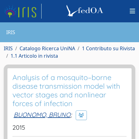
IRIS
IRIS
Catalogo Ricerca UniNA
1 Contributo su Rivista
1.1 Articolo in rivista
Analysis of a mosquito–borne
disease transmission model with
vector stages and nonlinear
forces of infection
BUONOMO, BRUNO
;
2015