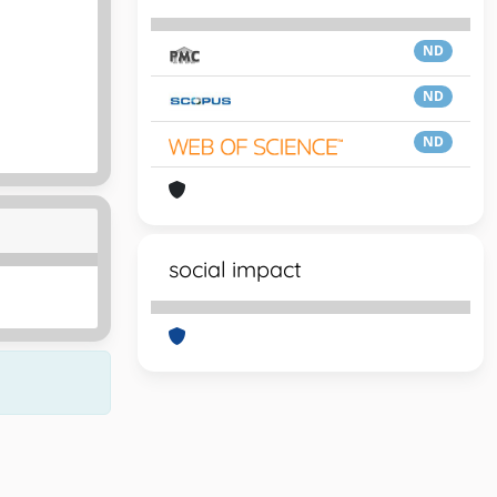
ND
ND
ND
social impact