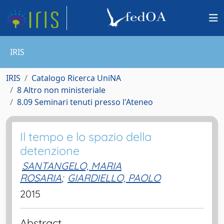
IRIS
IRIS
Catalogo Ricerca UniNA
8 Altro non ministeriale
8.09 Seminari tenuti presso l'Ateneo
Il tempo e lo spazio della
detenzione
SANTANGELO, MARIA
ROSARIA
;
GIARDIELLO, PAOLO
2015
Abstract