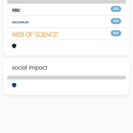
ND
ND
ND
social impact
Powered by
IRIS
-
about IRIS
-
Utilizzo dei cookie
-
Privacy
Copyright © 2026